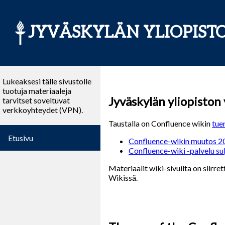
JYVÄSKYLÄN YLIOPIST
Lukeaksesi tälle sivustolle
tuotuja materiaaleja
Jyväskylän yliopiston
tarvitset soveltuvat
verkkoyhteydet (VPN).
Taustalla on Confluence wikin
tue
Etusivu
Confluence-wikin muutos 202
Confluence-wiki -palvelu sul
Materiaalit wiki-sivuilta on siirret
Wikissä.