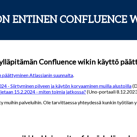
ON ENTINEN CONFLUENCE W
 ylläpitämän Confluence wikin käyttö päätt
n päättyminen Atlassianin suunnalta
.
4 - Siirtyminen pilveen ja käytön korvaaminen muilla alustoilla
(D
jetaan 15.2.2024 - miten toimia jatkossa?
(Uno-portaali 8.12.2023
ty muihin palveluihin. Ole tarvittaessa yhteydessä kunkin työtilan yll