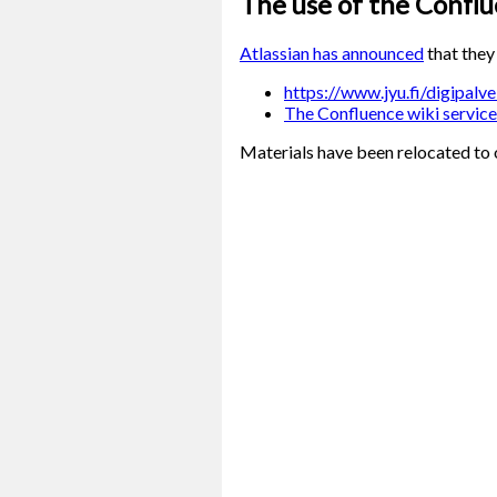
The use of the Conflu
Atlassian has announced
that they
https://www.jyu.fi/digipal
The Confluence wiki service 
Materials have been relocated to o